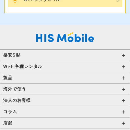
格安SIM
国内通信SIM一覧
Wi-Fi各種レンタル
自由自在2.0プラン
法人のお客様トップページ
製品
ビタッ！プラン
海外短期レンタル HIS Wi-Fi
オンラインショップ
海外で使う
データ定額2.0プラン
国内外長期レンタル HIS Wi-Fi PLUS+
HIS Mobileケア
海外通信一覧
法人のお客様
販売終了したプラン
タブレットレンタル
海外短期レンタル HIS Wi-Fi
サービス一覧【法人】
コラム
携帯レンタル
国内外長期レンタル HIS Wi-Fi PLUS+
格安SIM【法人】
コラムTOP
店舗