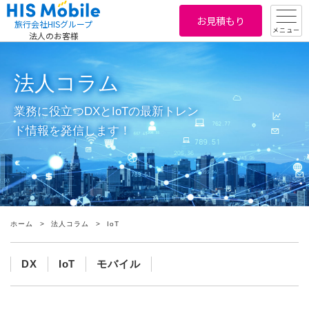
お見積もり
旅行会社HISグループ
メニュー
法人のお客様
法人コラム
業務に役立つDXとIoTの最新トレン
ド情報を発信します！
ホーム
法人コラム
IoT
DX
IoT
モバイル