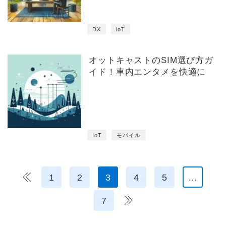
DX
IoT
オットキャストのSIM選び方ガ
イド！車内エンタメを快適に
IoT
モバイル
＜
1
2
3
4
5
…
7
＞