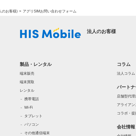
人のお客様)
アグリSIMお問い合わせフォーム
法人のお客様
製品・レンタル
コラム
端末販売
法人コラム
端末買取
パートナ
レンタル
店舗型代理
携帯電話
アライアン
Wi-Fi
コラボ・提
タブレット
パソコン
会社情報
その他通信端末