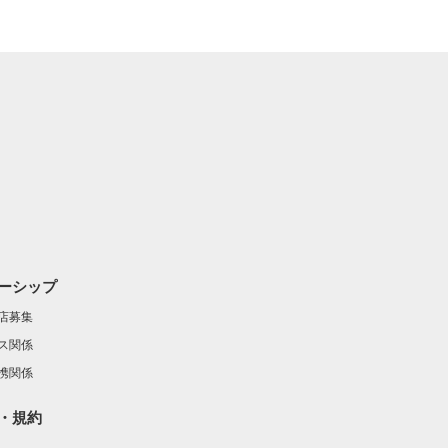
ーシップ
店募集
ス関係
携関係
・規約