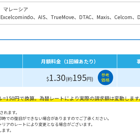
、マレーシア
celcomindo、AIS、TrueMove、DTAC、Maxis、Celcom、D
月額料金（1回線あたり）
1.30
195
参考
$
(約
円)
価格
ル=150円で換算。為替レートにより実際の請求額は変動します
断されます。
即時での復旧ができない場合がありますのでご了承ください。
ャリアのレートにより変更となる場合がございます。
します。