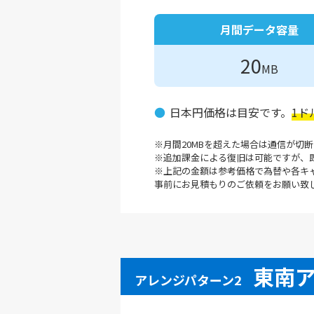
月間データ容量
20
MB
日本円価格は目安です。
1ド
月間20MBを超えた場合は通信が切
追加課金による復旧は可能ですが、
上記の金額は参考価格で為替や各キ
事前にお見積もりのご依頼をお願い致
東南
アレンジパターン2