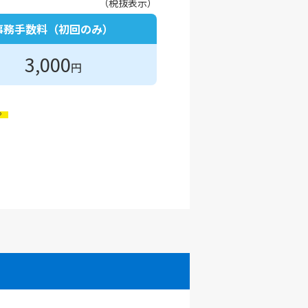
（税抜表示）
事務手数料（初回のみ）
3,000
円
。