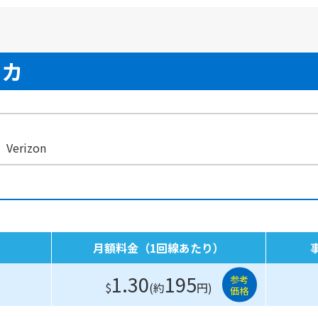
リカ
Verizon
月額料金（1回線あたり）
1.30
195
参考
$
(約
円)
価格