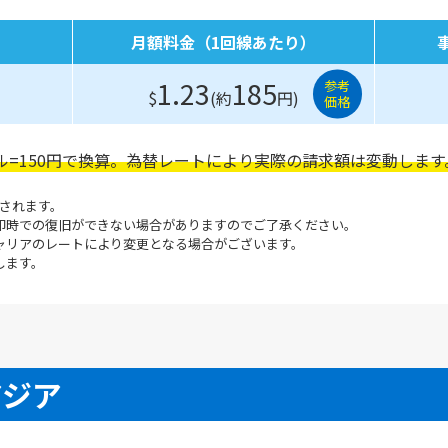
月額料金（1回線あたり）
1.23
185
参考
$
(約
円)
価格
ル=150円で換算。為替レートにより実際の請求額は変動します
断されます。
即時での復旧ができない場合がありますのでご了承ください。
ャリアのレートにより変更となる場合がございます。
します。
アジア