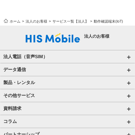
ホーム
法人のお客様
サービス一覧【法人】
動作確認端末(IoT)
法人のお客様
法人電話（音声SIM）
音声通話プラン for Biz
データ通信
ご利用開始の流れ(法人)
データ専用SIM
製品・レンタル
ご利用開始の流れ(個人事業主・その他団体)​
IoT向けSIM
端末販売
その他サービス
法人向け取扱端末
アグリSIM
端末買取
ハザードトーク
資料請求
プリペイドSIM
レンタル
アルキラー
お役立ち資料一覧
コラム
Wi-Fiレンタル​ HIS Wi-Fi PLUS+ for Biz​
携帯電話
Bizfone（クラウドPBX）
IoT資料一覧
法人コラム
パートナーシップ