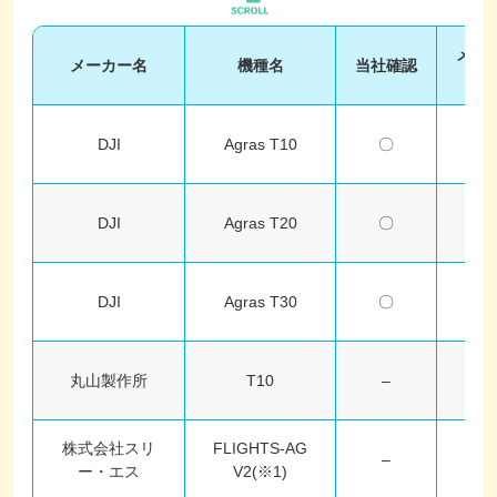
メー
メーカー名
機種名
当社確認
確
DJI
Agras T10
〇
–
DJI
Agras T20
〇
–
DJI
Agras T30
〇
–
丸山製作所
T10
–
〇
株式会社スリ
FLIGHTS-AG
–
〇
ー・エス
V2(※1)