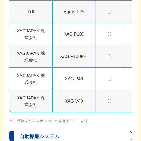
DJI
Agras T25
〇
–
XAGJAPAN 株
XAG P100
〇
–
式会社
XAGJAPAN 株
XAG P100Pro
〇
–
式会社
XAGJAPAN 株
XAG P40
〇
–
式会社
XAGJAPAN 株
XAG V40
〇
–
式会社
機体シリアルナンバーの末尾が「H」以外
自動操舵システム