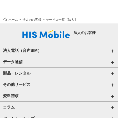
ホーム
法人のお客様
サービス一覧【法人】
法人のお客様
法人電話（音声SIM）
音声通話プラン for Biz
データ通信
ご利用開始の流れ(法人)
データ専用SIM
製品・レンタル
ご利用開始の流れ(個人事業主・その他団体)​
IoT向けSIM
端末販売
その他サービス
法人向け取扱端末
アグリSIM
端末買取
ハザードトーク
資料請求
プリペイドSIM
レンタル
アルキラー
お役立ち資料一覧
コラム
Wi-Fiレンタル​ HIS Wi-Fi PLUS+ for Biz​
携帯電話
Bizfone（クラウドPBX）
IoT資料一覧