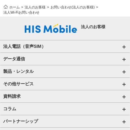
ホーム
法人のお客様
お問い合わせ(法人のお客様)
法人Wi-Fiお問い合わせ
法人のお客様
法人電話（音声SIM）
音声通話プラン for Biz
データ通信
ご利用開始の流れ(法人)
データ専用SIM
製品・レンタル
ご利用開始の流れ(個人事業主・その他団体)​
IoT向けSIM
端末販売
その他サービス
法人向け取扱端末
アグリSIM
端末買取
ハザードトーク
資料請求
プリペイドSIM
レンタル
アルキラー
お役立ち資料一覧
コラム
Wi-Fiレンタル​ HIS Wi-Fi PLUS+ for Biz​
携帯電話
Bizfone（クラウドPBX）
IoT資料一覧
法人コラム
パートナーシップ
Wi-Fi
MDM