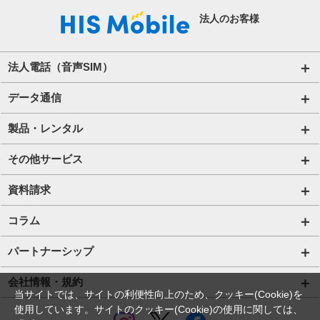
法人のお客様
法人電話（音声SIM）
音声通話プラン for Biz
データ通信
ご利用開始の流れ(法人)
データ専用SIM
製品・レンタル
ご利用開始の流れ(個人事業主・その他団体)​
IoT向けSIM
端末販売
その他サービス
法人向け取扱端末
アグリSIM
端末買取
ハザードトーク
資料請求
プリペイドSIM
レンタル
アルキラー
お役立ち資料一覧
コラム
Wi-Fiレンタル​ HIS Wi-Fi PLUS+ for Biz​
携帯電話
Bizfone（クラウドPBX）
IoT資料一覧
法人コラム
パートナーシップ
Wi-Fi
MDM
DX資料一覧
店舗型代理店募集
会社情報・規約
当サイトでは、サイトの利便性向上のため、クッキー(Cookie)を
タブレット
アライアンス関係
使用しています。サイトのクッキー(Cookie)の使用に関しては、
会社情報