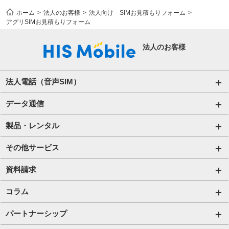
ホーム
法人のお客様
法人向け SIMお見積もりフォーム
アグリSIMお見積もりフォーム
法人のお客様
法人電話（音声SIM）
音声通話プラン for Biz
データ通信
ご利用開始の流れ(法人)
データ専用SIM
製品・レンタル
ご利用開始の流れ(個人事業主・その他団体)​
IoT向けSIM
端末販売
その他サービス
法人向け取扱端末
アグリSIM
端末買取
ハザードトーク
資料請求
プリペイドSIM
レンタル
アルキラー
お役立ち資料一覧
コラム
Wi-Fiレンタル​ HIS Wi-Fi PLUS+ for Biz​
携帯電話
Bizfone（クラウドPBX）
IoT資料一覧
法人コラム
パートナーシップ
Wi-Fi
MDM