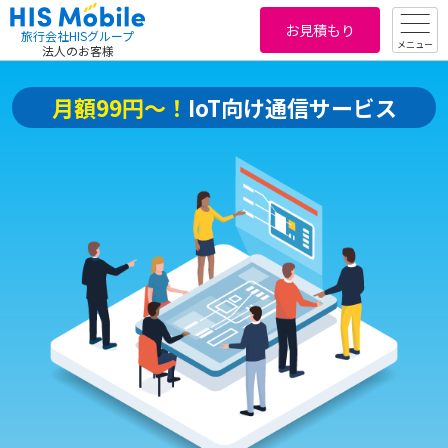
お見積もり
旅行会社HISグループ
メニュー
法人のお客様
月額99円～！
IoT向け通信サービス