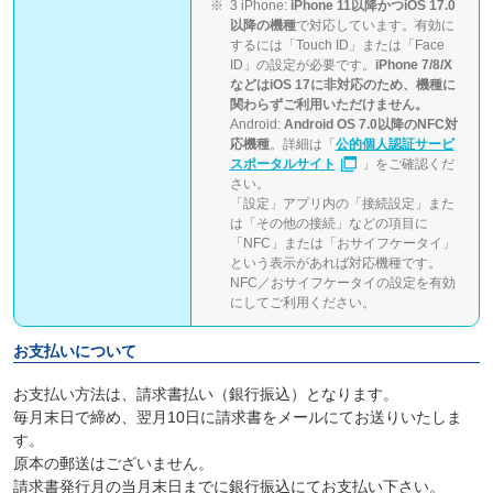
3 iPhone:
iPhone 11以降かつiOS 17.0
以降の機種
で対応しています。有効に
するには「Touch ID」または「Face
ID」の設定が必要です。
iPhone 7/8/X
などはiOS 17に非対応のため、機種に
関わらずご利用いただけません。
Android:
Android OS 7.0以降のNFC対
応機種
。詳細は「
公的個人認証サービ
スポータルサイト
」をご確認くだ
さい。
「設定」アプリ内の「接続設定」また
は「その他の接続」などの項目に
「NFC」または「おサイフケータイ」
という表示があれば対応機種です。
NFC／おサイフケータイの設定を有効
にしてご利用ください。
お支払いについて
お支払い方法は、請求書払い（銀行振込）となります。
毎月末日で締め、翌月10日に請求書をメールにてお送りいたしま
す。
原本の郵送はございません。
請求書発行月の当月末日までに銀行振込にてお支払い下さい。