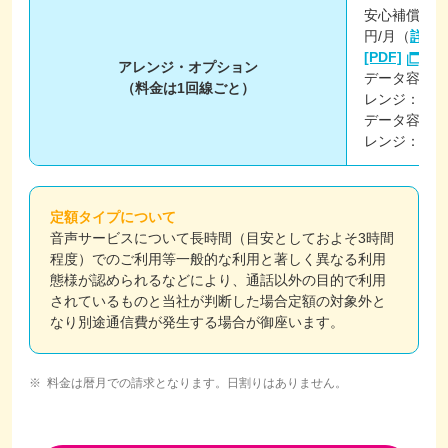
安心補償プラ
円/月（
詳細
[PDF]
）
アレンジ・オプション
データ容量上
（料金は1回線ごと）
レンジ：＋1,
データ容量上
レンジ：＋1,
定額タイプについて
音声サービスについて長時間（目安としておよそ3時間
程度）でのご利用等一般的な利用と著しく異なる利用
態様が認められるなどにより、通話以外の目的で利用
されているものと当社が判断した場合定額の対象外と
なり別途通信費が発生する場合が御座います。
料金は暦月での請求となります。日割りはありません。