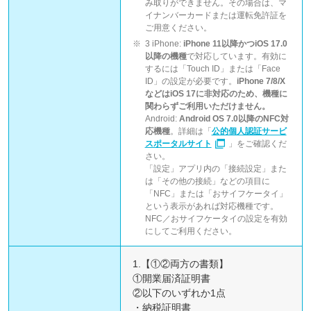
み取りができません。その場合は、マ
イナンバーカードまたは運転免許証を
ご用意ください。
3 iPhone:
iPhone 11以降かつiOS 17.0
以降の機種
で対応しています。有効に
するには「Touch ID」または「Face
ID」の設定が必要です。
iPhone 7/8/X
などはiOS 17に非対応のため、機種に
関わらずご利用いただけません。
Android:
Android OS 7.0以降のNFC対
応機種
。詳細は「
公的個人認証サービ
スポータルサイト
」をご確認くだ
さい。
「設定」アプリ内の「接続設定」また
は「その他の接続」などの項目に
「NFC」または「おサイフケータイ」
という表示があれば対応機種です。
NFC／おサイフケータイの設定を有効
にしてご利用ください。
1.【①②両方の書類】
①開業届済証明書
②以下のいずれか1点
・納税証明書