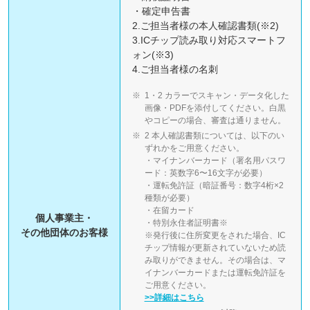
・確定申告書
2.ご担当者様の本人確認書類(※2)
3.ICチップ読み取り対応スマートフ
ォン(※3)
4.ご担当者様の名刺
1・2 カラーでスキャン・データ化した
画像・PDFを添付してください。白黒
やコピーの場合、審査は通りません。
2 本人確認書類については、以下のい
ずれかをご用意ください。
・マイナンバーカード（署名用パスワ
ード：英数字6〜16文字が必要）
・運転免許証（暗証番号：数字4桁×2
種類が必要）
・在留カード
個人事業主・
・特別永住者証明書※
その他団体のお客様
※発行後に住所変更をされた場合、IC
チップ情報が更新されていないため読
み取りができません。その場合は、マ
イナンバーカードまたは運転免許証を
ご用意ください。
>>詳細はこちら