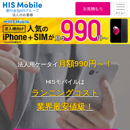
お見積もり
旅行会社HISグループ
メニュー
法人のお客様
月額990円～！
法人用ケータイ
HISモバイルは
ランニングコスト
業界最安値級！