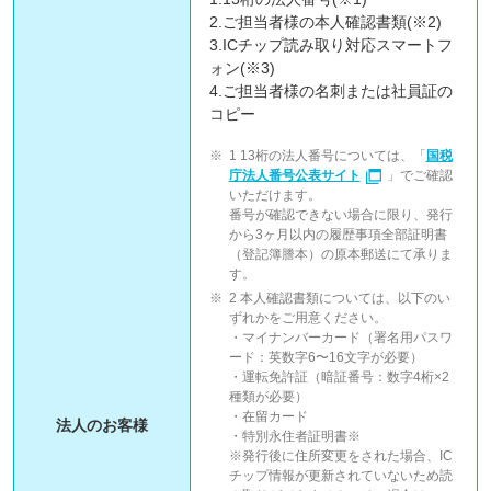
2.ご担当者様の本人確認書類(※2)
3.ICチップ読み取り対応スマートフ
ォン(※3)
4.ご担当者様の名刺または社員証の
コピー
1 13桁の法人番号については、「
国税
庁法人番号公表サイト
」でご確認
いただけます。
番号が確認できない場合に限り、発行
から3ヶ月以内の履歴事項全部証明書
（登記簿謄本）の原本郵送にて承りま
す。
2 本人確認書類については、以下のい
ずれかをご用意ください。
・マイナンバーカード（署名用パスワ
ード：英数字6〜16文字が必要）
・運転免許証（暗証番号：数字4桁×2
種類が必要）
・在留カード
法人のお客様
・特別永住者証明書※
※発行後に住所変更をされた場合、IC
チップ情報が更新されていないため読