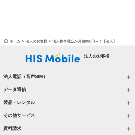
ホーム
法人のお客様
法人携帯電話が月額990円～！【法人】
法人のお客様
法人電話（音声SIM）
音声通話プラン for Biz
データ通信
ご利用開始の流れ(法人)
データ専用SIM
製品・レンタル
ご利用開始の流れ(個人事業主・その他団体)​
IoT向けSIM
端末販売
その他サービス
法人向け取扱端末
アグリSIM
端末買取
ハザードトーク
資料請求