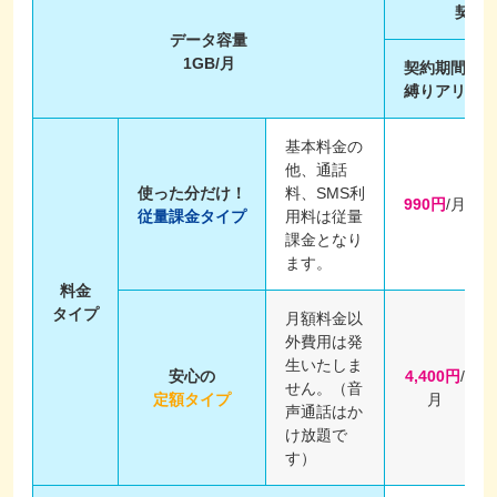
契約
データ容量
1GB/月
契約期間
縛りアリ
基本料金の
他、通話
使った分だけ！
料、SMS利
990円
/月
従量課金タイプ
用料は従量
課金となり
ます。
料金
タイプ
月額料金以
外費用は発
生いたしま
安心の
4,400円
/
せん。（音
定額タイプ
月
声通話はか
け放題で
す）