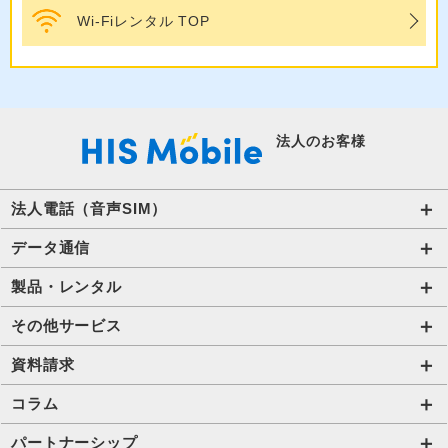
Wi-Fiレンタル TOP
法人のお客様
法人電話（音声SIM）
音声通話プラン for Biz
データ通信
ご利用開始の流れ(法人)
データ専用SIM
製品・レンタル
ご利用開始の流れ(個人事業主・その他団体)​
IoT向けSIM
端末販売
その他サービス
法人向け取扱端末
アグリSIM
端末買取
ハザードトーク
資料請求
プリペイドSIM
レンタル
アルキラー
お役立ち資料一覧
コラム
Wi-Fiレンタル​ HIS Wi-Fi PLUS+ for Biz​
携帯電話
Bizfone（クラウドPBX）
IoT資料一覧
法人コラム
パートナーシップ