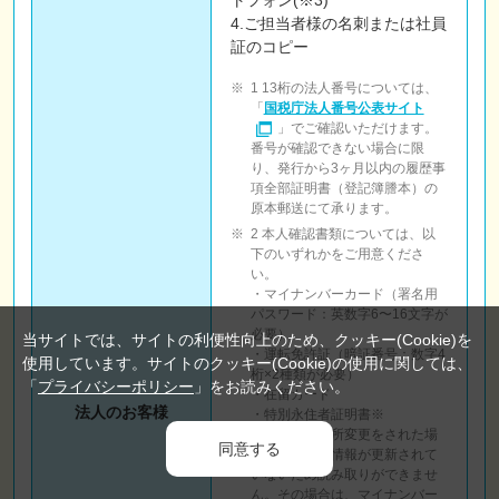
4.ご担当者様の名刺または社員
証のコピー
1 13桁の法人番号については、
「
国税庁法人番号公表サイト
」でご確認いただけます。
番号が確認できない場合に限
り、発行から3ヶ月以内の履歴事
項全部証明書（登記簿謄本）の
原本郵送にて承ります。
2 本人確認書類については、以
下のいずれかをご用意くださ
い。
・マイナンバーカード（署名用
パスワード：英数字6〜16文字が
必要）
当サイトでは、サイトの利便性向上のため、クッキー(Cookie)を
・運転免許証（暗証番号：数字4
使用しています。サイトのクッキー(Cookie)の使用に関しては、
桁×2種類が必要）
「
プライバシーポリシー
」をお読みください。
・在留カード
法人のお客様
・特別永住者証明書※
※発行後に住所変更をされた場
同意する
合、ICチップ情報が更新されて
いないため読み取りができませ
ん。その場合は、マイナンバー