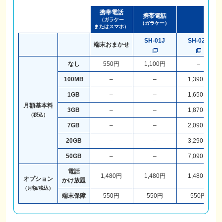
携帯電話
携帯電話
（ガラケー
（ガラケー）
またはスマホ）
SH-01J
SH-02J
端末おまかせ
なし
550円
1,100円
–
100MB
–
–
1,390円
1GB
–
–
1,650円
月額基本料
3GB
–
–
1,870円
（税込）
7GB
–
–
2,090円
20GB
–
–
3,290円
50GB
–
–
7,090円
電話
1,480円
1,480円
1,480円
オプション
かけ放題
（月額/税込）
端末保障
550円
550円
550円