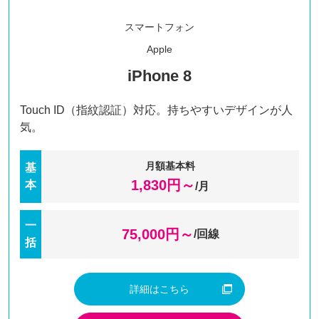
スマートフォン
Apple
iPhone 8
Touch ID（指紋認証）対応。持ちやすいデザインが人
気。
月額基本料
基
1,830
円～
本
/月
一
75,000
円～
/回線
括
詳細はこちら