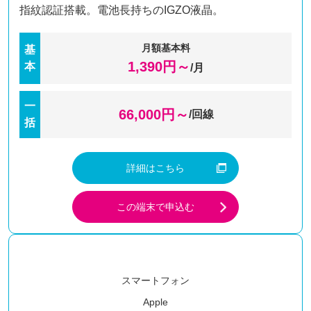
指紋認証搭載。電池長持ちのIGZO液晶。
月額基本料
基
1,390
円～
本
/月
一
66,000
円～
/回線
括
詳細はこちら
この端末で申込む
スマートフォン
Apple