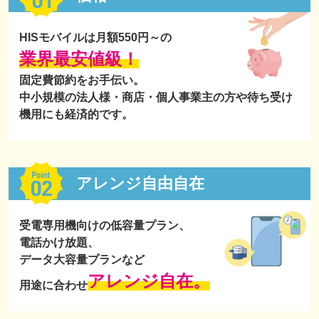
HISモバイルは月額550円～の
業界最安値級！
固定費節約をお手伝い。
中小規模の法人様・商店・個人事業主の方や待ち受け
機用にも経済的です。
アレンジ自由自在
受電専用機向けの低容量プラン、
電話かけ放題、
データ大容量プランなど
アレンジ自在。
用途に合わせ