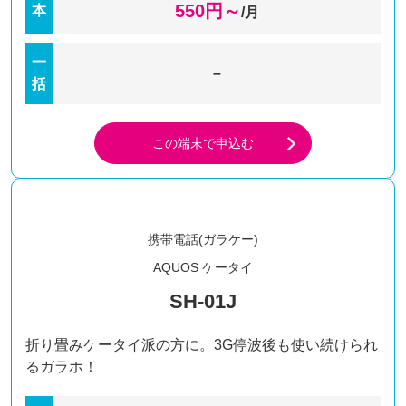
550
円～
本
/月
一
–
括
この端末で申込む
携帯電話(ガラケー)
AQUOS ケータイ
SH-01J
折り畳みケータイ派の方に。3G停波後も使い続けられ
るガラホ！