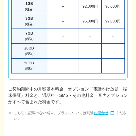
1GB
–
92,000円
96,000円
（税込）
3GB
–
95,000円
99,000円
（税込）
7GB
–
–
–
（税込）
20GB
–
–
–
（税込）
50GB
–
–
–
（税込）
ご契約期間中の月額基本料金・オプション（電話かけ放題・端
末保証）料金と、通話料・SMS・その他料金・音声オプション
がすべて含まれた料金です。
こちらに記載のない端末、プランについては別途
お問合せ
くださ
い。