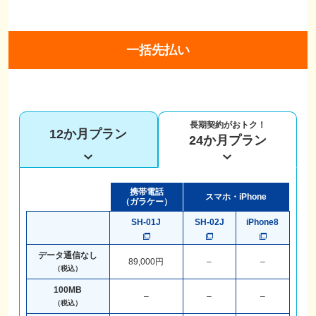
一括先払い
長期契約がおトク！
12か月プラン
24か月プラン
携帯電話
スマホ・iPhone
（ガラケー）
SH-01J
SH-02J
iPhone8
データ通信なし
89,000円
–
–
（税込）
100MB
–
–
–
（税込）