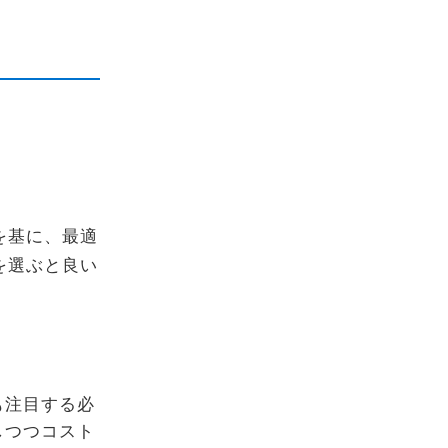
を基に、最適
を選ぶと良い
も注目する必
しつつコスト