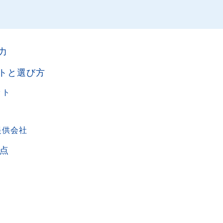
力
ットと選び方
ット
提供会社
点