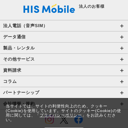
法人のお客様
法人電話（音声SIM）
音声通話プラン for Biz
データ通信
ご利用開始の流れ(法人)
データ専用SIM
製品・レンタル
ご利用開始の流れ(個人事業主・その他団体)​
IoT向けSIM
端末販売
その他サービス
法人向け取扱端末
アグリSIM
端末買取
ハザードトーク
資料請求
プリペイドSIM
レンタル
アルキラー
お役立ち資料一覧
コラム
Wi-Fiレンタル​ HIS Wi-Fi PLUS+ for Biz​
携帯電話
Bizfone（クラウドPBX）
IoT資料一覧
法人コラム
パートナーシップ
Wi-Fi
MDM
DX資料一覧
店舗型代理店募集
会社情報・規約
当サイトでは、サイトの利便性向上のため、クッキー
タブレット
(Cookie)を使用しています。サイトのクッキー(Cookie)の使
アライアンス関係
会社情報
用に関しては、「
プライバシーポリシー
」をお読みくださ
パソコン
い。
コラボ・提携関係
採用情報