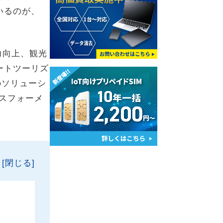
いるのが、
力向上、観光
ートツーリズ
のソリューシ
スフォーメ
[閉じる]