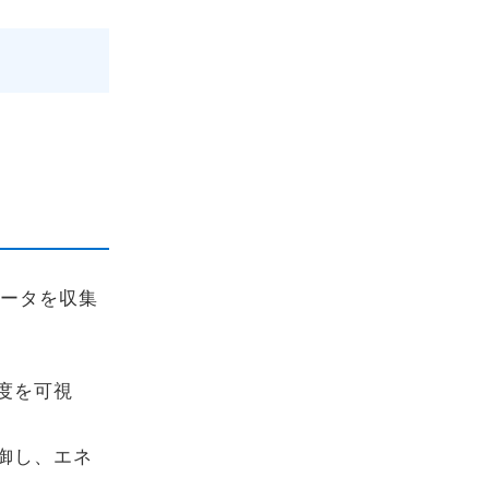
データを収集
度を可視
御し、エネ