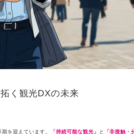
拓く観光DXの未来
革期を迎えています。
「持続可能な観光」
と
「非接触・