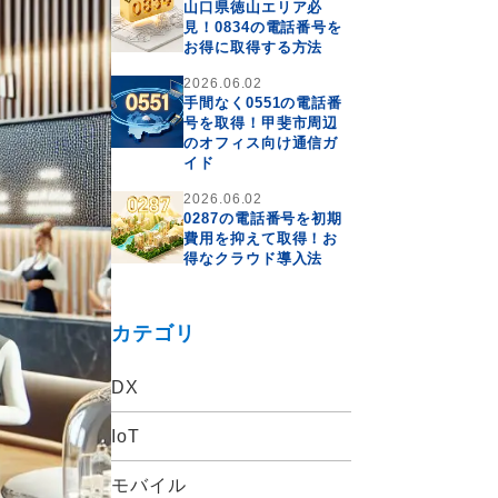
山口県徳山エリア必
見！0834の電話番号を
お得に取得する方法
2026.06.02
手間なく0551の電話番
号を取得！甲斐市周辺
のオフィス向け通信ガ
イド
2026.06.02
0287の電話番号を初期
費用を抑えて取得！お
得なクラウド導入法
カテゴリ
DX
IoT
モバイル