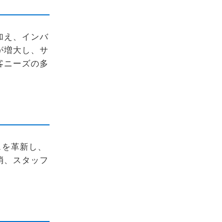
加え、インバ
が増大し、サ
客ニーズの多
スを革新し、
消、スタッフ