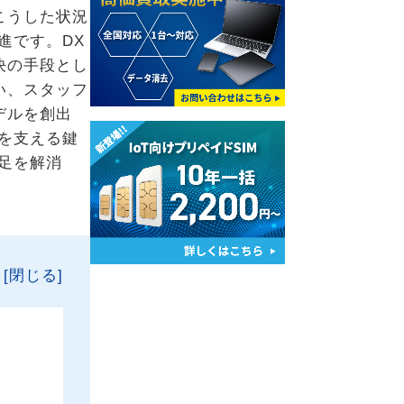
こうした状況
進です。DX
決の手段とし
い、スタッフ
デルを創出
を支える鍵
足を解消
[閉じる]