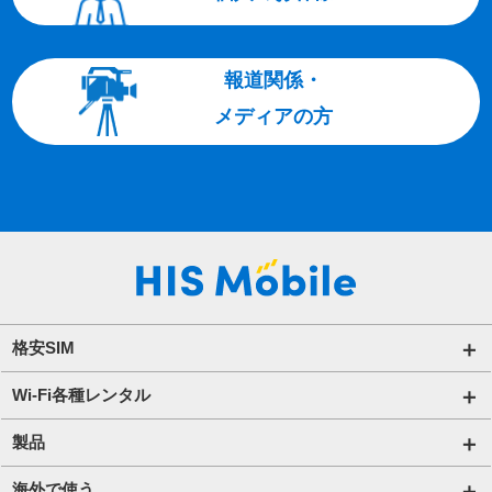
報道関係・
メディアの方
格安SIM
国内通信SIM一覧
Wi-Fi各種レンタル
自由自在2.0プラン
法人のお客様トップページ
製品
ビタッ！プラン
海外短期レンタル HIS Wi-Fi
オンラインショップ
海外で使う