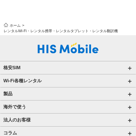
ホーム
レンタルWi-Fi・レンタル携帯・レンタルタブレット・レンタル翻訳機
格安SIM
国内通信SIM一覧
Wi-Fi各種レンタル
自由自在2.0プラン
法人のお客様トップページ
製品
ビタッ！プラン
海外短期レンタル HIS Wi-Fi
オンラインショップ
海外で使う
データ定額2.0プラン
国内外長期レンタル HIS Wi-Fi PLUS+
HIS Mobileケア
海外通信一覧
法人のお客様
販売終了したプラン
タブレットレンタル
海外短期レンタル HIS Wi-Fi
サービス一覧【法人】
コラム