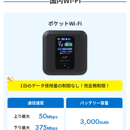
国内Wi-Fi
ポケットWi-Fi
1日のデータ使用量の
制限なし！完全無制限！
通信速度
バッテリー容量
50
上り最大
Mbps
3,000
mAh
375
下り最大
Mbps