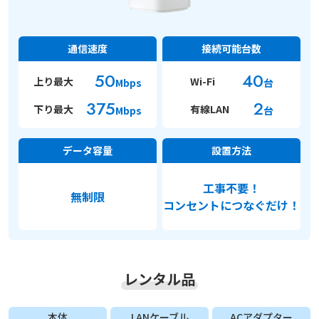
通信速度
接続可能台数
50
40
上り最大
Wi-Fi
Mbps
台
375
2
下り最大
有線LAN
Mbps
台
データ容量
設置方法
工事不要！
無制限
コンセントにつなぐだけ！
レンタル品
本体
LANケーブル
ACアダプター