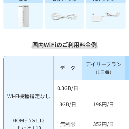
国内WiFiのご利用料金例
デイリープラン
データ
（1日毎）
0.3GB/日
Wi-Fi機種指定なし
3GB/日
198円/日
HOME 5G L12
無制限
352円/日
または L13