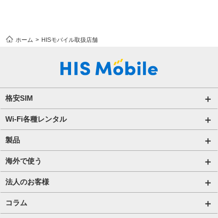
ホーム
HISモバイル取扱店舗
格安SIM
国内通信SIM一覧
Wi-Fi各種レンタル
自由自在2.0プラン
法人のお客様トップページ
製品
ビタッ！プラン
海外短期レンタル HIS Wi-Fi
オンラインショップ
海外で使う
データ定額2.0プラン
国内外長期レンタル HIS Wi-Fi PLUS+
HIS Mobileケア
海外通信一覧
法人のお客様
販売終了したプラン
タブレットレンタル
海外短期レンタル HIS Wi-Fi
サービス一覧【法人】
コラム
携帯レンタル