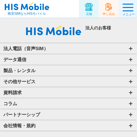
格安SIMならHISモバイル
店舗
申し込み
メニュー
法人のお客様
法人電話（音声SIM）
音声通話プラン for Biz
データ通信
ご利用開始の流れ(法人)
データ専用SIM
製品・レンタル
ご利用開始の流れ(個人事業主・その他団体)​
IoT向けSIM
端末販売
その他サービス
法人向け取扱端末
アグリSIM
端末買取
ハザードトーク
資料請求
プリペイドSIM
レンタル
アルキラー
お役立ち資料一覧
コラム
Wi-Fiレンタル​ HIS Wi-Fi PLUS+ for Biz​
携帯電話
Bizfone（クラウドPBX）
IoT資料一覧
法人コラム
パートナーシップ
Wi-Fi
MDM
DX資料一覧
店舗型代理店募集
会社情報・規約
タブレット
アライアンス関係
会社情報