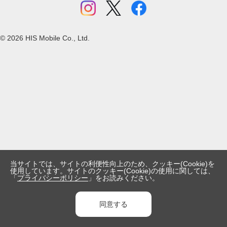
パソコン
コラボ・提携関係
採用情報
その他通信端末
個人情報の取り扱いについて
© 2026 HIS Mobile Co., Ltd.
プライバシーポリシー
外部送信される情報の取り扱いについて
利用規約
特定商取引法・古物営業法に基づく表示
当サイトでは、サイトの利便性向上のため、クッキー(Cookie)を
使用しています。サイトのクッキー(Cookie)の使用に関しては、
「
プライバシーポリシー
」をお読みください。
同意する