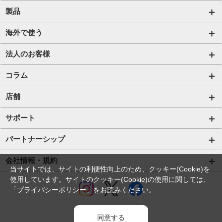
自由自在2.0プラン
法人のお客様トップページ
製品
ビタッ！プラン
海外短期レンタル HIS Wi-Fi
オンラインショップ
海外で使う
データ定額2.0プラン
国内外長期レンタル HIS Wi-Fi PLUS+
HIS Mobileケア
海外通信一覧
法人のお客様
販売終了したプラン
タブレットレンタル
海外短期レンタル HIS Wi-Fi
サービス一覧【法人】
コラム
携帯レンタル
国内外長期レンタル HIS Wi-Fi PLUS+
格安SIM【法人】
コラムTOP
店舗
Trip SIM(海外利用 プリペイド eSIM)
ご利用開始の流れ【法人】
格安SIMに関する記事
HISモバイル取扱店舗
サポート
プリペイドSIM
ご利用開始の流れ【個人事業主・その他団体】
Wi-Fiに関する記事
サポートトップページ
パートナーシップ
法人向け取扱端末
スマホ・タブレット端末に関する記事
SIMロック解除手続き
店舗型代理店募集
会社情報・規約
当サイトでは、サイトの利便性向上のため、クッキー(Cookie)を
Wi-Fiレンタル HIS Wi-Fi PLUS+ for Biz
お役立ち情報
プロファイル・APN設定の方法
使用しています。サイトのクッキー(Cookie)の使用に関しては、
アライアンス関係
会社情報
「
プライバシーポリシー
」をお読みください。
IoTソリューション
法人コラム
eSIMの設定方法
コラボ・提携関係
採用情報
ホテルDX
同意する
個人情報の取り扱いについて