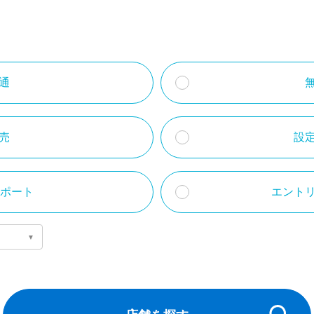
通
売
設
サポート
エント
▼