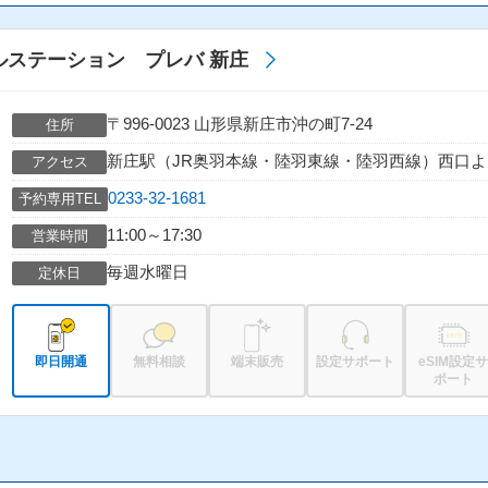
イルステーション プレバ 新庄
〒996-0023 山形県新庄市沖の町7-24
住所
新庄駅（JR奥羽本線・陸羽東線・陸羽西線）西口よ
アクセス
0233-32-1681
予約専用TEL
11:00～17:30
営業時間
毎週水曜日
定休日
即日開通
無料相談
端末販売
設定サポート
eSIM設定サ
ポート