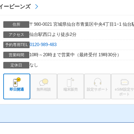
イービーンズ
〒980-0021 宮城県仙台市青葉区中央4丁目1−1 
住所
仙台駅西口より徒歩2分
アクセス
0120-989-483
予約専用TEL
10時～20時まで営業中（最終受付 19時30分）
営業時間
なし
定休日
即日開通
無料相談
端末販売
設定サポート
eSIM設定サ
ポート