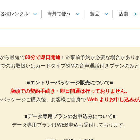
-Fi各種レンタル
海外で使う
製品
店舗
から最短で
60分で即日開通
！※事前予約が必要な場合があり
でのお取扱いはカードタイプSIMの音声通話付きプランのみ
■エントリーパッケージ販売について■
店頭での契約手続き・即日開通は行っておりません。
ーパッケージご購入後、お客様ご自身で
Web よりお申し込み
■データ専用プランのお申込みについて■
データ専用プランはWEB申込お受付しております。