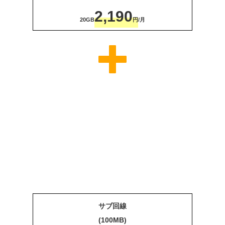
2,190
20GB
円
/月
サブ回線
(100MB)