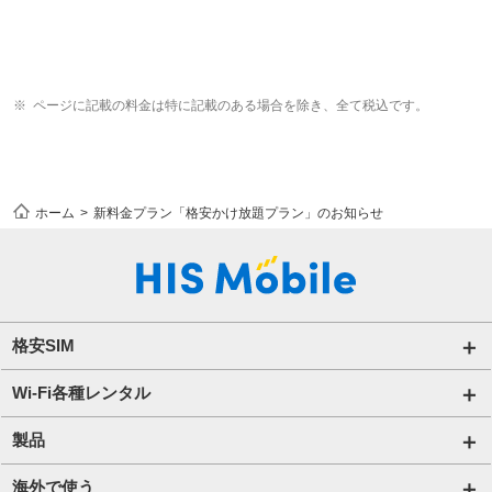
ページに記載の料金は特に記載のある場合を除き、全て税込です。
ホーム
新料金プラン「格安かけ放題プラン」のお知らせ
格安SIM
国内通信SIM一覧
Wi-Fi各種レンタル
自由自在2.0プラン
法人のお客様トップページ
製品
ビタッ！プラン
海外短期レンタル HIS Wi-Fi
オンラインショップ
海外で使う