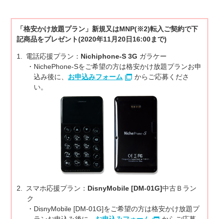
「格安かけ放題プラン」新規又はMNP(※2)転入ご契約で下
記商品をプレゼント(2020年11月20日16:00まで)
電話応援プラン：
Nichiphone-S 3G
ガラケー
NichePhone-Sをご希望の方は格安かけ放題プランお申
込み後に、
お申込みフォーム
からご応募くださ
い。
スマホ応援プラン：
DisnyMobile [DM-01G]
中古Ｂラン
ク
DisnyMobile [DM-01G]をご希望の方は格安かけ放題プ