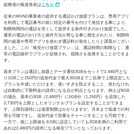
総務省の報道発表は
こちら
従来のMVNO事業者の提供する通話かけ放題プランは、専用アプリ
を利用して電話番号の前に特定の番号を付けて発信する事により、
制限時間内の通話を安くして提供する条件付きのかけ放題でした。
通常の電話のかけ方と操作方法が異なる事に懸念されたり、制限時
間の超過や専用アプリを使わず通話料が発生したりと課題がござい
ました。この「格安かけ放題プラン」は、通話時間の制限なく、通
常の電話操作でプランが反映され、煩雑さを改善することができま
す。
基本プランは通話し放題とデータ通信3GBをセットで2,480円とな
り1GBごと250円の追加代金で最大30GBまでご自身で上限設定した
プランを作成いただけます。使いすぎを防止すること、使わなけれ
ば自動的に下限料金の請求になる点が利点となります。例えば8GB
の場合、基本の3GB（2,480円）に5GB分（1,250円）を追加した
3,730円を上限としたオリジナルプランを設定することができま
す。上限到達時には速度制限はかかりますが、月末まで低速での利
用も可能ですし、追加代金で容量をチャージすることも可能です。
一方で、仮に上限値を８GBに設定していても3GB未満のご利用で
あれば2,480円の請求になる格安プランとなっております。