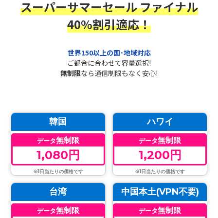
スーパーサマーセール ファイナル
40%割引適応！
世界150以上の国･地域対応
ご都合に合わせて容量選択!
無制限
なら通信制限もなく安心!
韓国
ハワイ
無制限
無制限
データ
データ
1,080円
1,200円
※1日当たりの価格です
※1日当たりの価格です
台湾
中国本土(VPN不要)
無制限
無制限
データ
データ