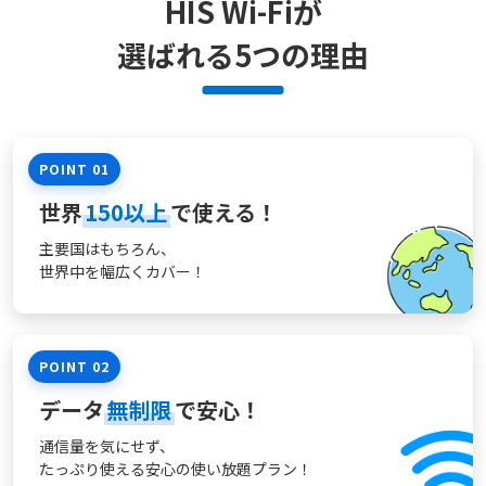
HIS Wi-Fiが
選ばれる
5
つの理由
POINT 01
世界
150以上
で使える！
主要国はもちろん、
世界中を幅広くカバー！
POINT 02
データ
無制限
で安心！
通信量を気にせず、
たっぷり使える
安心の使い放題プラン！