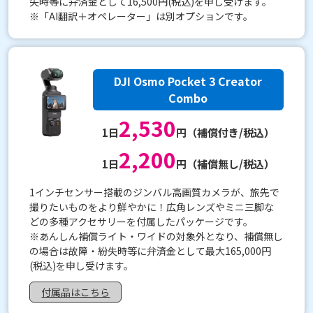
失時等に弁済金として16,500円(税込)を申し受けます。
※「AI翻訳＋オペレーター」は別オプションです。
DJI Osmo Pocket 3 Creator
Combo
2,530
1日
円（補償付き/税込）
2,200
1日
円（補償無し/税込）
1インチセンサー搭載のジンバル高画質カメラが、旅先で
撮りたいものをより鮮やかに！広角レンズやミニ三脚な
どの多種アクセサリーを付属したパッケージです。
※あんしん補償ライト・ワイドの対象外となり、補償無し
の場合は故障・紛失時等に弁済金として最大165,000円
(税込)を申し受けます。
付属品はこちら