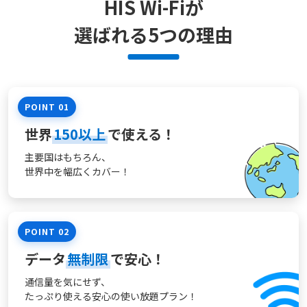
HIS Wi-Fiが
選ばれる
5
つの理由
POINT 01
世界
150以上
で使える！
主要国はもちろん、
世界中を幅広くカバー！
POINT 02
データ
無制限
で安心！
通信量を気にせず、
たっぷり使える
安心の使い放題プラン！