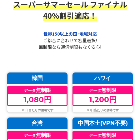
スーパーサマーセール ファイナル
40%割引適応！
世界150以上の国･地域対応
ご都合に合わせて容量選択!
無制限
なら通信制限もなく安心!
韓国
ハワイ
無制限
無制限
データ
データ
1,080円
1,200円
※1日当たりの価格です
※1日当たりの価格です
台湾
中国本土(VPN不要)
無制限
無制限
データ
データ