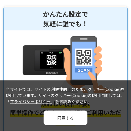
かんたん設定で
気軽に誰でも！
当サイトでは、サイトの利便性向上のため、クッキー(Cookie)を
使用しています。サイトのクッキー(Cookie)の使用に関しては、
「
プライバシーポリシー
」をお読みください。
煩わしい操作不要!
簡単操作でどなたでも気軽にご利用いただ
同意する
けます!