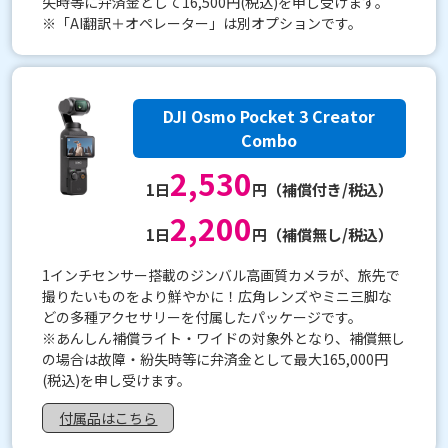
失時等に弁済金として16,500円(税込)を申し受けます。
※「AI翻訳＋オペレーター」は別オプションです。
DJI Osmo Pocket 3 Creator
Combo
2,530
1日
円（補償付き/税込）
2,200
1日
円（補償無し/税込）
1インチセンサー搭載のジンバル高画質カメラが、旅先で
撮りたいものをより鮮やかに！広角レンズやミニ三脚な
どの多種アクセサリーを付属したパッケージです。
※あんしん補償ライト・ワイドの対象外となり、補償無し
の場合は故障・紛失時等に弁済金として最大165,000円
(税込)を申し受けます。
付属品はこちら