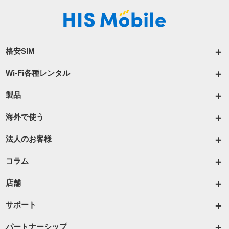
格安SIM
国内通信SIM一覧
Wi-Fi各種レンタル
自由自在2.0プラン
法人のお客様トップページ
製品
ビタッ！プラン
海外短期レンタル HIS Wi-Fi
オンラインショップ
海外で使う
データ定額2.0プラン
国内外長期レンタル HIS Wi-Fi PLUS+
HIS Mobileケア
海外通信一覧
法人のお客様
販売終了したプラン
タブレットレンタル
海外短期レンタル HIS Wi-Fi
サービス一覧【法人】
コラム
携帯レンタル
国内外長期レンタル HIS Wi-Fi PLUS+
格安SIM【法人】
コラムTOP
店舗
Trip SIM(海外利用 プリペイド eSIM)
ご利用開始の流れ【法人】
格安SIMに関する記事
HISモバイル取扱店舗
サポート
プリペイドSIM
ご利用開始の流れ【個人事業主・その他団体】
Wi-Fiに関する記事
サポートトップページ
パートナーシップ