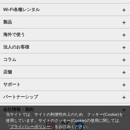
国内通信SIM一覧
Wi-Fi各種レンタル
自由自在2.0プラン
法人のお客様トップページ
製品
ビタッ！プラン
海外短期レンタル HIS Wi-Fi
オンラインショップ
海外で使う
データ定額2.0プラン
国内外長期レンタル HIS Wi-Fi PLUS+
HIS Mobileケア
海外通信一覧
法人のお客様
販売終了したプラン
タブレットレンタル
海外短期レンタル HIS Wi-Fi
サービス一覧【法人】
コラム
携帯レンタル
国内外長期レンタル HIS Wi-Fi PLUS+
格安SIM【法人】
コラムTOP
店舗
Trip SIM(海外利用 プリペイド eSIM)
ご利用開始の流れ【法人】
格安SIMに関する記事
HISモバイル取扱店舗
サポート
プリペイドSIM
ご利用開始の流れ【個人事業主・その他団体】
Wi-Fiに関する記事
サポートトップページ
パートナーシップ
法人向け取扱端末
スマホ・タブレット端末に関する記事
SIMロック解除手続き
店舗型代理店募集
会社情報・規約
当サイトでは、サイトの利便性向上のため、クッキー(Cookie)を
Wi-Fiレンタル HIS Wi-Fi PLUS+ for Biz
お役立ち情報
プロファイル・APN設定の方法
使用しています。サイトのクッキー(Cookie)の使用に関しては、
アライアンス関係
会社情報
「
プライバシーポリシー
」をお読みください。
IoTソリューション
法人コラム