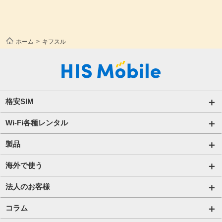
ホーム
キフスル
格安SIM
国内通信SIM一覧
Wi-Fi各種レンタル
自由自在2.0プラン
法人のお客様トップページ
製品
ビタッ！プラン
海外短期レンタル HIS Wi-Fi
オンラインショップ
海外で使う
データ定額2.0プラン
国内外長期レンタル HIS Wi-Fi PLUS+
HIS Mobileケア
海外通信一覧
法人のお客様
販売終了したプラン
タブレットレンタル
海外短期レンタル HIS Wi-Fi
サービス一覧【法人】
コラム
携帯レンタル