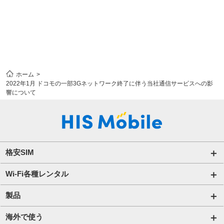
ホーム
2022年1月 ドコモの一部3Gネットワーク終了に伴う当社通信サービスへの影
響について
格安SIM
国内通信SIM一覧
Wi-Fi各種レンタル
自由自在2.0プラン
法人のお客様トップページ
製品
ビタッ！プラン
海外短期レンタル HIS Wi-Fi
オンラインショップ
海外で使う