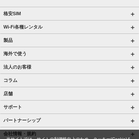
格安SIM
国内通信SIM一覧
Wi-Fi各種レンタル
自由自在2.0プラン
法人のお客様トップページ
製品
ビタッ！プラン
海外短期レンタル HIS Wi-Fi
オンラインショップ
海外で使う
データ定額2.0プラン
国内外長期レンタル HIS Wi-Fi PLUS+
HIS Mobileケア
海外短期レンタル HIS Wi-Fi
法人のお客様
販売終了したプラン
タブレットレンタル
国内外長期レンタル HIS Wi-Fi PLUS+
サービス一覧【法人】
コラム
携帯レンタル
Trip SIM(海外利用 プリペイド eSIM)
格安SIM【法人】
コラムTOP
店舗
プリペイドSIM
ご利用開始の流れ【法人】
格安SIMに関する記事
HISモバイル取扱店舗
サポート
ご利用開始の流れ【個人事業主・その他団体】
Wi-Fiに関する記事
サポートトップページ
パートナーシップ
法人向け取扱端末
スマホ・タブレット端末に関する記事
SIMロック解除手続き
店舗型代理店募集
会社情報・規約