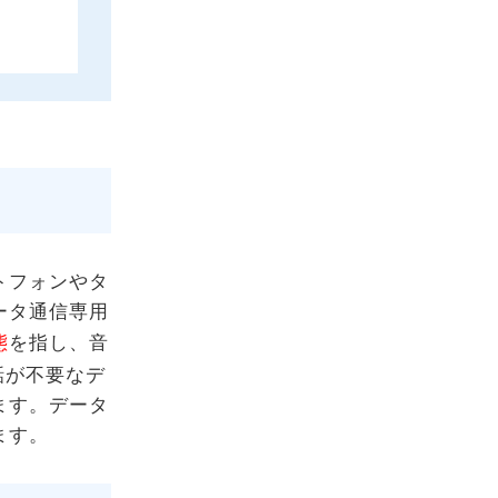
トフォンやタ
ータ通信専用
態
を指し、音
話が不要なデ
ます。データ
ます。