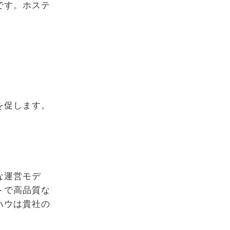
です。ホステ
。
を促します。
な運営モデ
トで高品質な
ハウは貴社の