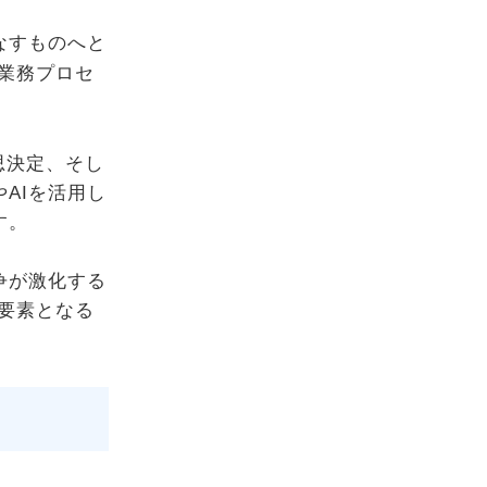
なすものへと
業務プロセ
思決定、そし
AIを活用し
す。
争が激化する
要素となる