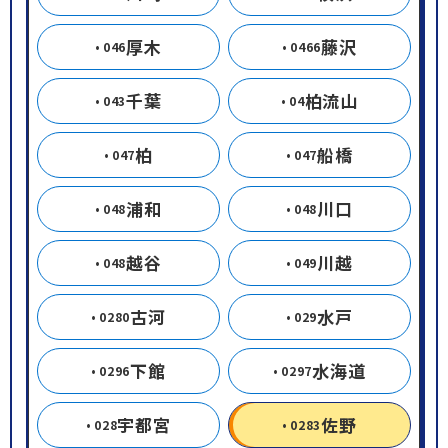
厚木
藤沢
046
0466
千葉
柏流山
043
04
柏
船橋
047
047
浦和
川口
048
048
越谷
川越
048
049
古河
水戸
0280
029
下館
水海道
0296
0297
宇都宮
佐野
028
0283