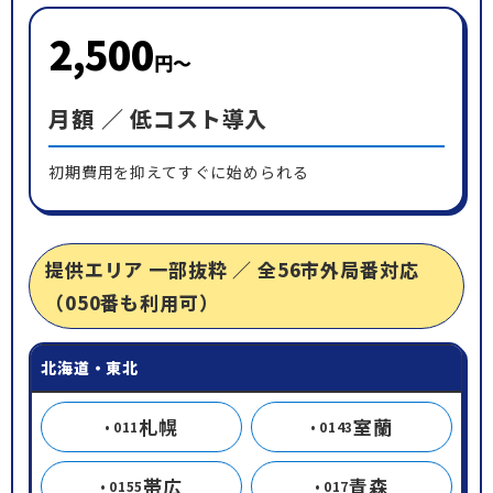
2,500
円〜
月額 ／ 低コスト導入
初期費用を抑えてすぐに始められる
提供エリア 一部抜粋 ／ 全56市外局番対応
（050番も利用可）
北海道・東北
札幌
室蘭
011
0143
帯広
青森
0155
017