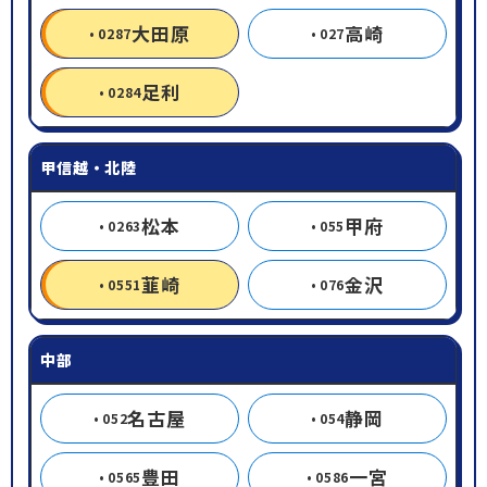
大田原
高崎
0287
027
足利
0284
甲信越・北陸
松本
甲府
0263
055
韮崎
金沢
0551
076
中部
名古屋
静岡
052
054
豊田
一宮
0565
0586