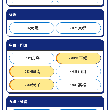
近畿
大阪
京都
06
075
中国・四国
広島
下松
082
0833
周南
山口
0834
083
米子
高松
0859
087
九州・沖縄