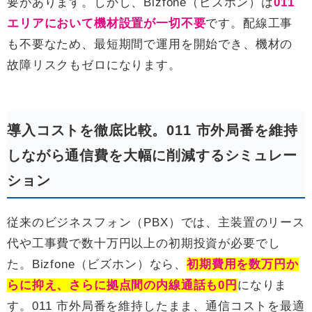
要があります。しかし、Bizfone（ビズホン）は
011
エリアにおいて機材設置が一切不要
です。配線工事
も不要なため、最短期間で運用を開始でき、機材の
故障リスクもゼロになります。
導入コストを徹底比較。011 市外局番を維持
しながら通信費を大幅に削減するシミュレー
ション
従来のビジネスフォン（PBX）では、主装置のリース
代や工事費で数十万円以上の初期投資が必要でし
た。Bizfone（ビズホン）なら、
初期費用を数万円か
らに抑え、さらに拠点間の内線通話も0円
になりま
す。011 市外局番を維持したまま、通信コストを最適