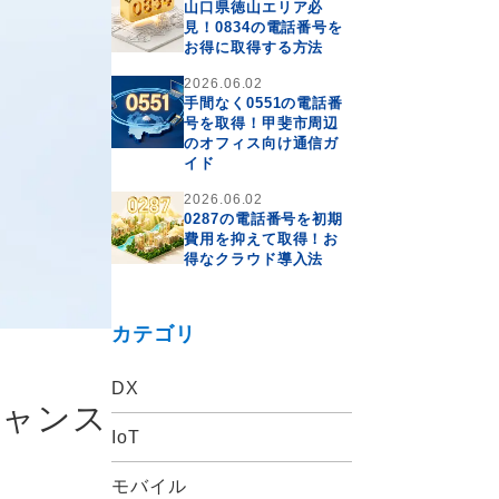
山口県徳山エリア必
見！0834の電話番号を
お得に取得する方法
2026.06.02
手間なく0551の電話番
号を取得！甲斐市周辺
のオフィス向け通信ガ
イド
2026.06.02
0287の電話番号を初期
費用を抑えて取得！お
得なクラウド導入法
カテゴリ
DX
チャンス
IoT
モバイル