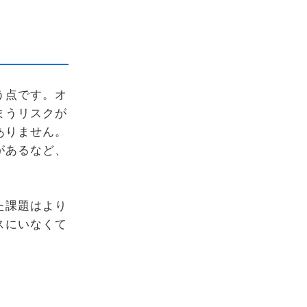
う点です。オ
まうリスクが
ありません。
があるなど、
た課題はより
スにいなくて