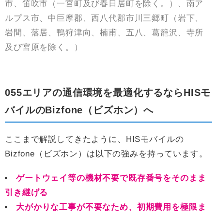
市、笛吹市（一宮町及び春日居町を除く。）、南ア
ルプス市、中巨摩郡、西八代郡市川三郷町（岩下、
岩間、落居、鴨狩津向、楠甫、五八、葛籠沢、寺所
及び宮原を除く。）
055エリアの通信環境を最適化するならHISモ
バイルのBizfone（ビズホン）へ
ここまで解説してきたように、HISモバイルの
Bizfone（ビズホン）は以下の強みを持っています。
ゲートウェイ等の機材不要で既存番号をそのまま
引き継げる
大がかりな工事が不要なため、初期費用を極限ま