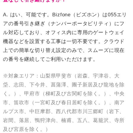
A. はい、可能です。Bizfone（ビズホン）は055エリ
アの番号引き継ぎ（ナンバーポータビリティ）にフ
ル対応しており、オフィス内に専用のゲートウェイ
機器などを設置する工事は一切不要です。クラウド
上での簡単な切り替え設定のみで、スムーズに現在
の番号を継続してご利用いただけます。
※対象エリア：山梨県甲斐市（岩森、宇津谷、大
垈、志田、下今井、菖蒲澤、團子新居及び龍地を除
く。）、甲府市（梯町及び古関町を除く。）、中央
市、笛吹市（一宮町及び春日居町を除く。）、南ア
ルプス市、中巨摩郡、西八代郡市川三郷町（岩下、
岩間、落居、鴨狩津向、楠甫、五八、葛籠沢、寺所
及び宮原を除く。）