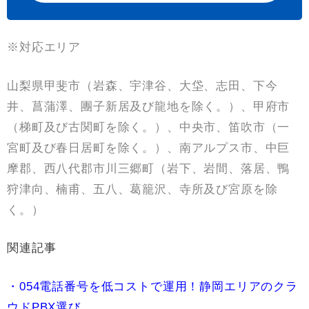
※対応エリア
山梨県甲斐市（岩森、宇津谷、大垈、志田、下今
井、菖蒲澤、團子新居及び龍地を除く。）、甲府市
（梯町及び古関町を除く。）、中央市、笛吹市（一
宮町及び春日居町を除く。）、南アルプス市、中巨
摩郡、西八代郡市川三郷町（岩下、岩間、落居、鴨
狩津向、楠甫、五八、葛籠沢、寺所及び宮原を除
く。）
関連記事
・054電話番号を低コストで運用！静岡エリアのクラ
ウドPBX選び