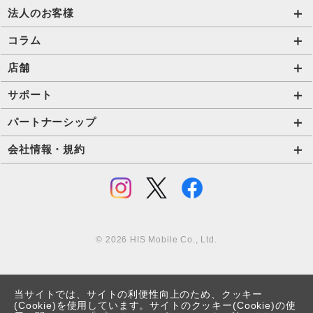
データ定額2.0プラン
国内外長期レンタル HIS Wi-Fi PLUS+
HIS Mobileケア
海外短期レンタル HIS Wi-Fi
法人のお客様
販売終了したプラン
タブレットレンタル
国内外長期レンタル HIS Wi-Fi PLUS+
サービス一覧【法人】
コラム
携帯レンタル
Trip SIM(海外利用 プリペイド eSIM)
格安SIM【法人】
コラムTOP
店舗
プリペイドSIM
ご利用開始の流れ【法人】
格安SIMに関する記事
HISモバイル取扱店舗
サポート
ご利用開始の流れ【個人事業主・その他団体】
Wi-Fiに関する記事
サポートトップページ
パートナーシップ
法人向け取扱端末
スマホ・タブレット端末に関する記事
SIMロック解除手続き
店舗型代理店募集
会社情報・規約
Wi-Fiレンタル HIS Wi-Fi PLUS+ for Biz
お役立ち情報
プロファイル・APN設定の方法
アライアンス関係
会社情報
IoTソリューション
法人コラム
eSIMの設定方法
コラボ・提携関係
採用情報
ホテルDX
個人情報の取り扱いについて
農業DX
© 2026 HIS Mobile Co., Ltd.
プライバシーポリシー
外部送信される情報の取り扱いについて
当サイトでは、サイトの利便性向上のため、クッキー
利用規約
(Cookie)を使用しています。サイトのクッキー(Cookie)の使