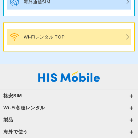
海外通信SIM
Wi-Fiレンタル TOP
格安SIM
国内通信SIM一覧
Wi-Fi各種レンタル
自由自在2.0プラン
法人のお客様トップページ
製品
ビタッ！プラン
海外短期レンタル HIS Wi-Fi
オンラインショップ
海外で使う