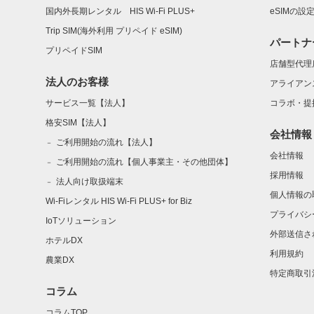
国内外長期レンタル HIS Wi-Fi PLUS+
eSIMの設
Trip SIM(海外利用 プリペイド eSIM)
パートナ
プリペイドSIM
店舗型代理
法人のお客様
アライアン
サービス一覧【法人】
コラボ・提
格安SIM【法人】
会社情報
ご利用開始の流れ【法人】
会社情報
ご利用開始の流れ【個人事業主・その他団体】
採用情報
法人向け取扱端末
個人情報の
Wi-Fiレンタル HIS Wi-Fi PLUS+ for Biz
プライバシ
IoTソリューション
外部送信さ
ホテルDX
利用規約
農業DX
特定商取引
コラム
コラムTOP