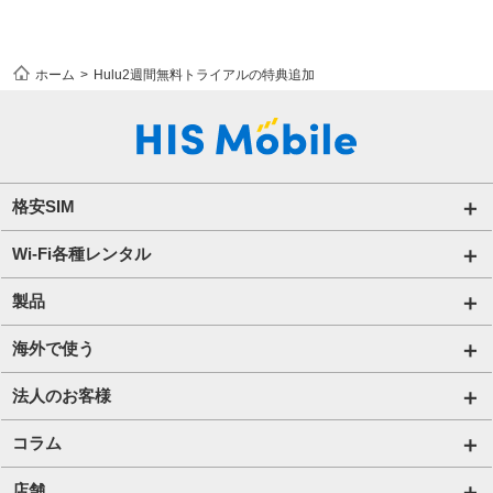
ホーム
Hulu2週間無料トライアルの特典追加
格安SIM
国内通信SIM一覧
Wi-Fi各種レンタル
自由自在2.0プラン
法人のお客様トップページ
製品
ビタッ！プラン
海外短期レンタル HIS Wi-Fi
オンラインショップ
海外で使う
データ定額2.0プラン
国内外長期レンタル HIS Wi-Fi PLUS+
HIS Mobileケア
海外短期レンタル HIS Wi-Fi
法人のお客様
販売終了したプラン
タブレットレンタル
国内外長期レンタル HIS Wi-Fi PLUS+
サービス一覧【法人】
コラム
携帯レンタル
Trip SIM(海外利用 プリペイド eSIM)
格安SIM【法人】
コラムTOP
店舗