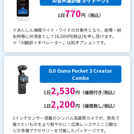
AI音声通訳機 ポケトークS
770
1日
円（税込）
※あんしん補償ライト・ワイドの対象外となり、故障・紛
失時等に弁済金として16,500円(税込)を申し受けます。
※「AI翻訳＋オペレーター」は別オプションです。
DJI Osmo Pocket 3 Creator
Combo
2,530
1日
円（補償付き/税込）
2,200
1日
円（補償無し/税込）
1インチセンサー搭載のジンバル高画質カメラが、旅先で
撮りたいものをより鮮やかに！広角レンズやミニ三脚な
どの多種アクセサリーを付属したパッケージです。