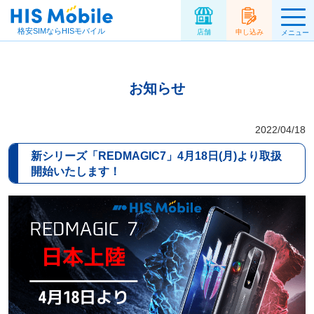
格安SIMならHISモバイル
店舗
申し込み
メニュー
お知らせ
2022/04/18
新シリーズ「REDMAGIC7」4月18日(月)より取扱
開始いたします！