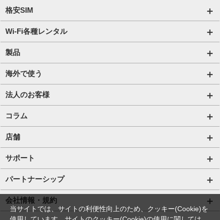
格安SIM
国内通信SIM一覧
Wi-Fi各種レンタル
自由自在2.0プラン
法人のお客様トップページ
製品
ビタッ！プラン
海外短期レンタル HIS Wi-Fi
オンラインショップ
海外で使う
データ定額2.0プラン
国内外長期レンタル HIS Wi-Fi PLUS+
HIS Mobileケア
海外通信一覧
法人のお客様
販売終了したプラン
タブレットレンタル
海外短期レンタル HIS Wi-Fi
サービス一覧【法人】
コラム
携帯レンタル
国内外長期レンタル HIS Wi-Fi PLUS+
格安SIM【法人】
コラムTOP
店舗
Trip SIM(海外利用 プリペイド eSIM)
ご利用開始の流れ【法人】
格安SIMに関する記事
HISモバイル取扱店舗
サポート
プリペイドSIM
ご利用開始の流れ【個人事業主・その他団体】
Wi-Fiに関する記事
サポートトップページ
パートナーシップ
法人向け取扱端末
スマホ・タブレット端末に関する記事
SIMロック解除手続き
店舗型代理店募集
会社情報・規約
当サイトでは、サイトの利便性向上のため、クッキー(Cookie)を
Wi-Fiレンタル HIS Wi-Fi PLUS+ for Biz
お役立ち情報
プロファイル・APN設定の方法
使用しています。サイトのクッキー(Cookie)の使用に関しては、
アライアンス関係