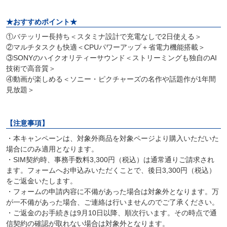
★おすすめポイント★
①バテッリー長持ち＜スタミナ設計で充電なしで2日使える＞
②マルチタスクも快適＜CPUパワーアップ＋省電力機能搭載＞
③SONYのハイクオリティーサウンド＜ストリーミングも独自のAI
技術で高音質＞
④動画が楽しめる＜ソニー・ピクチャーズの名作や話題作が1年間
見放題＞
【注意事項】
・本キャンペーンは、対象外商品を対象ページより購入いただいた
場合にのみ適用となります。
・SIM契約時、事務手数料3,300円（税込）は通常通りご請求され
ます。フォームへお申込みいただくことで、後日3,300円（税込）
をご返金いたします。
・フォームの申請内容に不備があった場合は対象外となります。万
が一不備があった場合、ご連絡は行いませんのでご了承ください。
・ご返金のお手続きは9月10日以降、順次行います。その時点で通
信契約の確認が取れない場合は対象外となります。