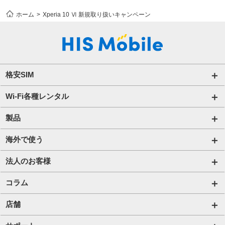
ホーム
Xperia 10 Ⅵ 新規取り扱いキャンペーン
格安SIM
国内通信SIM一覧
Wi-Fi各種レンタル
自由自在2.0プラン
法人のお客様トップページ
製品
ビタッ！プラン
海外短期レンタル HIS Wi-Fi
オンラインショップ
海外で使う
データ定額2.0プラン
国内外長期レンタル HIS Wi-Fi PLUS+
HIS Mobileケア
海外通信一覧
法人のお客様
販売終了したプラン
タブレットレンタル
海外短期レンタル HIS Wi-Fi
サービス一覧【法人】
コラム
携帯レンタル
国内外長期レンタル HIS Wi-Fi PLUS+
格安SIM【法人】
コラムTOP
店舗
Trip SIM(海外利用 プリペイド eSIM)
ご利用開始の流れ【法人】
格安SIMに関する記事