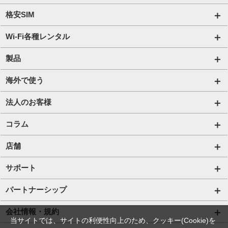
格安SIM
国内通信SIM一覧
Wi-Fi各種レンタル
自由自在2.0プラン
法人のお客様トップページ
製品
ビタッ！プラン
海外短期レンタル HIS Wi-Fi
オンラインショップ
海外で使う
データ定額2.0プラン
国内外長期レンタル HIS Wi-Fi PLUS+
HIS Mobileケア
海外通信一覧
法人のお客様
販売終了したプラン
タブレットレンタル
海外短期レンタル HIS Wi-Fi
サービス一覧【法人】
コラム
携帯レンタル
国内外長期レンタル HIS Wi-Fi PLUS+
格安SIM【法人】
コラムTOP
店舗
Trip SIM(海外利用 プリペイド eSIM)
ご利用開始の流れ【法人】
格安SIMに関する記事
HISモバイル取扱店舗
サポート
プリペイドSIM
ご利用開始の流れ【個人事業主・その他団体】
Wi-Fiに関する記事
サポートトップページ
パートナーシップ
法人向け取扱端末
スマホ・タブレット端末に関する記事
SIMロック解除手続き
店舗型代理店募集
会社情報・規約
当サイトでは、サイトの利便性向上のため、クッキー(Cookie)を
Wi-Fiレンタル HIS Wi-Fi PLUS+ for Biz
お役立ち情報