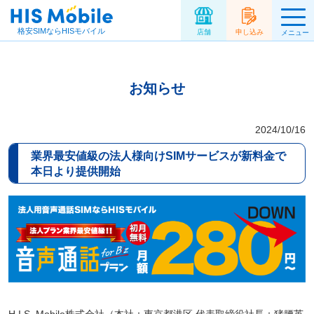
格安SIMならHISモバイル
店舗
申し込み
メニュー
お知らせ
2024/10/16
業界最安値級の法人様向けSIMサービスが新料金で
本日より提供開始
H.I.S. Mobile株式会社（本社：東京都港区 代表取締役社長：猪腰英