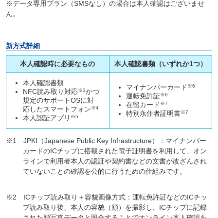
※データ専用プラン（SMSなし）の場合は本人確認はございませ
ん。
新方式詳細
本人確認時に必要なもの
本人確認書類（いずれか1つ）
本人確認書類
マイナンバーカード
※6
NFC読み取り対応
※3
かつ
運転免許証
※6
規定のサポートOSに対
在留カード
※7
応したスマートフォン
※4
特別永住者証明書
※7
本人認証アプリ
※5
※1 JPKI（Japanese Public Key Infrastructure）：マイナンバー
カードのICチップに搭載された電子証明書を利用して、オン
ラインで利用者本人の認証や契約書などの文書が改ざんされ
ていないことの確認を公的に行うための仕組みです。
※2 ICチップ読み取り＋容貌画像方式：運転免許証などのICチッ
プ読み取り後、本人の容貌（顔）を撮影し、ICチップに記録
された顔写真データと照合することでオンライン本人確認を