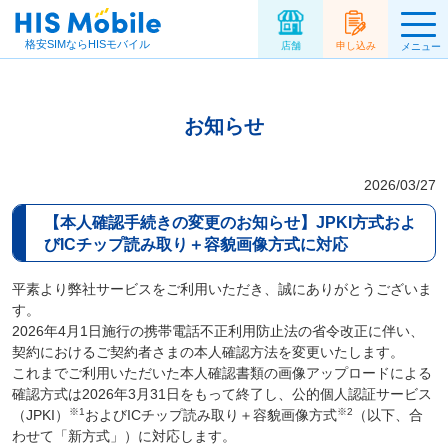
格安SIMならHISモバイル
店舗
申し込み
メニュー
お知らせ
2026/03/27
【本人確認手続きの変更のお知らせ】JPKI方式およ
びICチップ読み取り＋容貌画像方式に対応
平素より弊社サービスをご利用いただき、誠にありがとうございま
す。
2026年4月1日施行の携帯電話不正利用防止法の省令改正に伴い、
契約におけるご契約者さまの本人確認方法を変更いたします。
これまでご利用いただいた本人確認書類の画像アップロードによる
確認方式は2026年3月31日をもって終了し、公的個人認証サービス
※1
※2
（JPKI）
およびICチップ読み取り＋容貌画像方式
（以下、合
わせて「新方式」）に対応します。