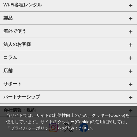
国内通信SIM一覧
Wi-Fi各種レンタル
自由自在2.0プラン
法人のお客様トップページ
製品
ビタッ！プラン
海外短期レンタル HIS Wi-Fi
オンラインショップ
海外で使う
データ定額2.0プラン
国内外長期レンタル HIS Wi-Fi PLUS+
HIS Mobileケア
海外通信一覧
法人のお客様
販売終了したプラン
タブレットレンタル
海外短期レンタル HIS Wi-Fi
サービス一覧【法人】
コラム
携帯レンタル
国内外長期レンタル HIS Wi-Fi PLUS+
格安SIM【法人】
コラムTOP
店舗
Trip SIM(海外利用 プリペイド eSIM)
ご利用開始の流れ【法人】
格安SIMに関する記事
HISモバイル取扱店舗
サポート
プリペイドSIM
ご利用開始の流れ【個人事業主・その他団体】
Wi-Fiに関する記事
サポートトップページ
パートナーシップ
法人向け取扱端末
スマホ・タブレット端末に関する記事
SIMロック解除手続き
店舗型代理店募集
会社情報・規約
当サイトでは、サイトの利便性向上のため、クッキー(Cookie)を
Wi-Fiレンタル HIS Wi-Fi PLUS+ for Biz
お役立ち情報
プロファイル・APN設定の方法
アライアンス関係
使用しています。サイトのクッキー(Cookie)の使用に関しては、
会社情報
「
プライバシーポリシー
」をお読みください。
IoTソリューション
法人コラム
eSIMの設定方法
コラボ・提携関係
採用情報