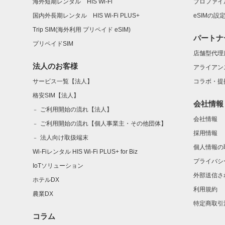
海外短期レンタル HIS Wi-Fi
プロファイ
国内外長期レンタル HIS Wi-Fi PLUS+
eSIMの設
Trip SIM(海外利用 プリペイド eSIM)
パートナ
プリペイドSIM
店舗型代理
法人のお客様
アライアン
サービス一覧【法人】
コラボ・提
格安SIM【法人】
会社情報
ご利用開始の流れ【法人】
会社情報
ご利用開始の流れ【個人事業主・その他団体】
採用情報
法人向け取扱端末
個人情報の
Wi-Fiレンタル HIS Wi-Fi PLUS+ for Biz
プライバシ
IoTソリューション
外部送信さ
ホテルDX
利用規約
農業DX
特定商取引
コラム