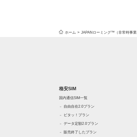
ホーム
JAPANローミング™（非常時事
格安SIM
国内通信SIM一覧
自由自在2.0プラン
ビタッ！プラン
データ定額2.0プラン
販売終了したプラン