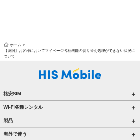
ホーム
【復旧】お客様においてマイページ各種機能の切り替え処理ができない状況に
ついて
格安SIM
国内通信SIM一覧
Wi-Fi各種レンタル
自由自在2.0プラン
法人のお客様トップページ
製品
ビタッ！プラン
海外短期レンタル HIS Wi-Fi
オンラインショップ
海外で使う