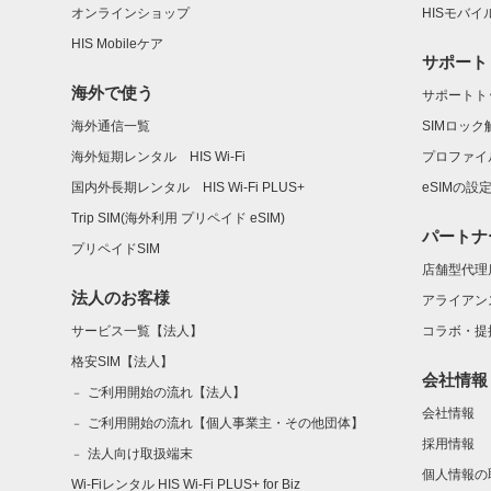
オンラインショップ
HISモバ
HIS Mobileケア
サポート
海外で使う
サポートト
海外通信一覧
SIMロッ
海外短期レンタル HIS Wi-Fi
プロファイ
国内外長期レンタル HIS Wi-Fi PLUS+
eSIMの設
Trip SIM(海外利用 プリペイド eSIM)
パートナ
プリペイドSIM
店舗型代理
法人のお客様
アライアン
サービス一覧【法人】
コラボ・提
格安SIM【法人】
会社情報
ご利用開始の流れ【法人】
会社情報
ご利用開始の流れ【個人事業主・その他団体】
採用情報
法人向け取扱端末
個人情報の
Wi-Fiレンタル HIS Wi-Fi PLUS+ for Biz