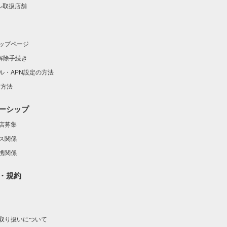
イル取扱店舗
ップページ
ク解除手続き
ル・APN設定の方法
定方法
ーシップ
店募集
ス関係
携関係
・規約
取り扱いについて