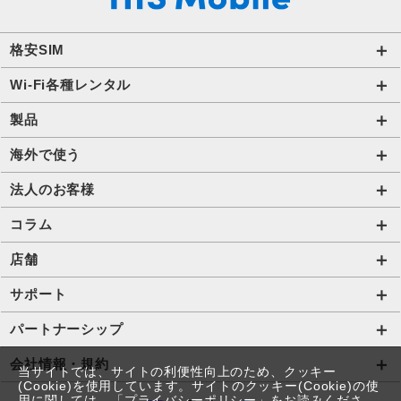
格安SIM
国内通信SIM一覧
Wi-Fi各種レンタル
自由自在2.0プラン
法人のお客様トップページ
製品
ビタッ！プラン
海外短期レンタル HIS Wi-Fi
オンラインショップ
海外で使う
データ定額2.0プラン
国内外長期レンタル HIS Wi-Fi PLUS+
HIS Mobileケア
海外通信一覧
法人のお客様
販売終了したプラン
タブレットレンタル
海外短期レンタル HIS Wi-Fi
サービス一覧【法人】
コラム
携帯レンタル
国内外長期レンタル HIS Wi-Fi PLUS+
格安SIM【法人】
コラムTOP
店舗
Trip SIM(海外利用 プリペイド eSIM)
ご利用開始の流れ【法人】
格安SIMに関する記事
HISモバイル取扱店舗
サポート
プリペイドSIM
ご利用開始の流れ【個人事業主・その他団体】
Wi-Fiに関する記事
サポートトップページ
パートナーシップ
法人向け取扱端末
スマホ・タブレット端末に関する記事
SIMロック解除手続き
店舗型代理店募集
会社情報・規約
当サイトでは、サイトの利便性向上のため、クッキー
Wi-Fiレンタル HIS Wi-Fi PLUS+ for Biz
お役立ち情報
(Cookie)を使用しています。サイトのクッキー(Cookie)の使
プロファイル・APN設定の方法
アライアンス関係
会社情報
用に関しては、「
プライバシーポリシー
」をお読みくださ