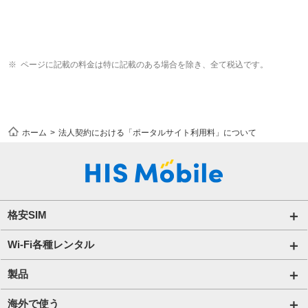
ページに記載の料金は特に記載のある場合を除き、全て税込です。
ホーム
法人契約における「ポータルサイト利用料」について
格安SIM
国内通信SIM一覧
Wi-Fi各種レンタル
自由自在2.0プラン
法人のお客様トップページ
製品
ビタッ！プラン
海外短期レンタル HIS Wi-Fi
オンラインショップ
海外で使う