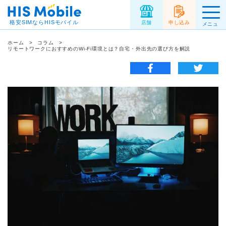
格安SIMならHISモバイル
店舗
申し込み
メニュ
ー
ホーム
コラム
リモートワークにおすすめのWi-Fi環境とは？自宅・外出先の選び方を解説