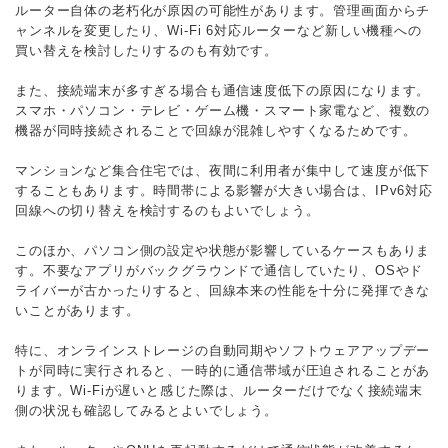
ルーター自体の老朽化が原因の可能性があります。管理画面からチ
ャンネルを変更したり、Wi-Fi 6対応ルーターなど新しい機種への
買い替えを検討したりするのも有効です。
また、接続端末が多すぎる場合も通信速度低下の原因になります。
スマホ・パソコン・テレビ・ゲーム機・スマート家電など、複数の
機器が同時接続されることで回線が混雑しやすくなるためです。
マンションなど集合住宅では、夜間に利用者が集中して速度が低下
することもあります。時間帯による影響が大きい場合は、IPv6対応
回線への切り替えを検討するのもよいでしょう。
このほか、パソコン側の設定や状態が影響しているケースもありま
す。不要なアプリがバックグラウンドで通信していたり、OSやド
ライバーが古かったりすると、回線本来の性能を十分に発揮できな
いことがあります。
特に、オンラインストレージの自動同期やソフトウェアアップデー
トが同時に実行されると、一時的に通信帯域が圧迫されることがあ
ります。Wi-Fiが遅いと感じた際は、ルーターだけでなく接続端末
側の状況も確認してみるとよいでしょう。