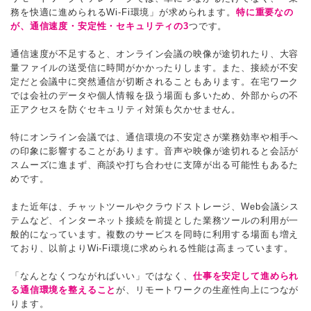
務を快適に進められるWi-Fi環境」が求められます。
特に重要なの
が、通信速度・安定性・セキュリティの3
つです。
通信速度が不足すると、オンライン会議の映像が途切れたり、大容
量ファイルの送受信に時間がかかったりします。また、接続が不安
定だと会議中に突然通信が切断されることもあります。在宅ワーク
では会社のデータや個人情報を扱う場面も多いため、外部からの不
正アクセスを防ぐセキュリティ対策も欠かせません。
特にオンライン会議では、通信環境の不安定さが業務効率や相手へ
の印象に影響することがあります。音声や映像が途切れると会話が
スムーズに進まず、商談や打ち合わせに支障が出る可能性もあるた
めです。
また近年は、チャットツールやクラウドストレージ、Web会議シス
テムなど、インターネット接続を前提とした業務ツールの利用が一
般的になっています。複数のサービスを同時に利用する場面も増え
ており、以前よりWi-Fi環境に求められる性能は高まっています。
「なんとなくつながればいい」ではなく、
仕事を安定して進められ
る通信環境を整えること
が、リモートワークの生産性向上につなが
ります。