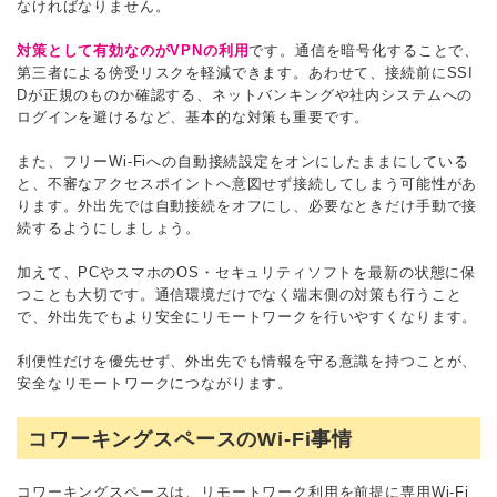
なければなりません。
対策として有効なのがVPNの利用
です。通信を暗号化することで、
第三者による傍受リスクを軽減できます。あわせて、接続前にSSI
Dが正規のものか確認する、ネットバンキングや社内システムへの
ログインを避けるなど、基本的な対策も重要です。
また、フリーWi-Fiへの自動接続設定をオンにしたままにしている
と、不審なアクセスポイントへ意図せず接続してしまう可能性があ
ります。外出先では自動接続をオフにし、必要なときだけ手動で接
続するようにしましょう。
加えて、PCやスマホのOS・セキュリティソフトを最新の状態に保
つことも大切です。通信環境だけでなく端末側の対策も行うこと
で、外出先でもより安全にリモートワークを行いやすくなります。
利便性だけを優先せず、外出先でも情報を守る意識を持つことが、
安全なリモートワークにつながります。
コワーキングスペースのWi-Fi事情
コワーキングスペースは、リモートワーク利用を前提に専用Wi-Fi