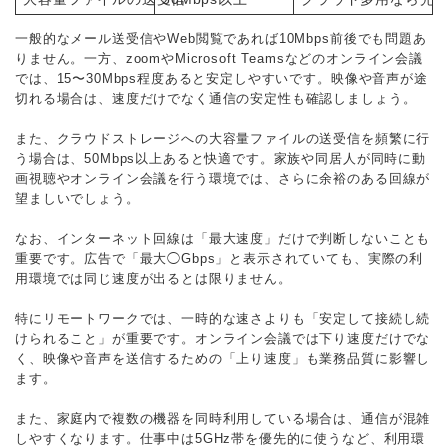
一般的なメール送受信やWeb閲覧であれば10Mbps前後でも問題あ
りません。一方、zoomやMicrosoft Teamsなどのオンライン会議
では、15〜30Mbps程度あると安定しやすいです。映像や音声が途
切れる場合は、速度だけでなく通信の安定性も確認しましょう。
また、クラウドストレージへの大容量ファイルの送受信を頻繁に行
う場合は、50Mbps以上あると快適です。家族や同居人が同時に動
画視聴やオンライン会議を行う環境では、さらに余裕のある回線が
望ましいでしょう。
なお、インターネット回線は「最大速度」だけで判断しないことも
重要です。広告で「最大◯Gbps」と表示されていても、実際の利
用環境では同じ速度が出るとは限りません。
特にリモートワークでは、一時的な速さよりも「安定して接続し続
けられること」が重要です。オンライン会議では下り速度だけでな
く、映像や音声を送信するための「上り速度」も業務品質に影響し
ます。
また、家庭内で複数の機器を同時利用している場合は、通信が混雑
しやすくなります。仕事中は5GHz帯を優先的に使うなど、利用環