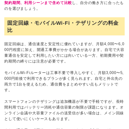
契約期間、利用シーンまで含めて比較
し、自分の働き方に合ったも
のを選びましょう。
固定回線・モバイルWi-Fi・テザリングの料金
比
固定回線は、通信速度と安定性に優れていますが、月額4,000〜6,0
00円程度に加え、開通工事費がかかる場合があります。自宅で大容
量通信を安定して利用したい方には向いている一方、初期費用や契
約期間の縛りには注意が必要です。
モバイルWi-Fiルーターは工事不要で導入しやすく、月額3,000〜5,
000円前後で利用できるプランが多く見られます。自宅と外出先の
両方で1台を使えるため、通信費をまとめやすい点もメリットで
す。
スマートフォンのテザリングは追加機器が不要で手軽ですが、長時
間利用ではバッテリー消耗や通信容量の制限が課題になります。オ
ンライン会議や大容量ファイルの送受信が多い場合は、メイン回線
として使いにくいケースもあります。