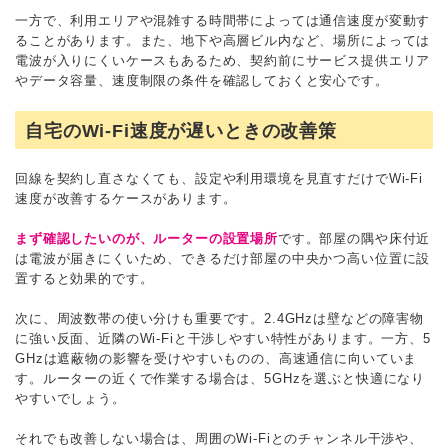
一方で、利用エリアや混雑する時間帯によっては通信速度が変動す
ることがあります。また、地下や高層ビル内など、場所によっては
電波が入りにくいケースもあるため、契約前にサービス提供エリア
やデータ容量、速度制限の条件を確認しておくと安心です。
自宅のWi-Fi速度が遅いときの改善策
回線を契約し直さなくても、設定や利用環境を見直すだけでWi-Fi
速度が改善するケースがあります。
まず確認したいのが、ルーターの設置場所
です。部屋の隅や床付近
は電波が届きにくいため、できるだけ部屋の中央かつ高い位置に設
置すると効果的です。
次に、周波数帯の使い分けも重要です。2.4GHzは壁などの障害物
に強い反面、近隣のWi-Fiと干渉しやすい特性があります。一方、5
GHzは遮蔽物の影響を受けやすいものの、高速通信に向いていま
す。ルーターの近くで作業する場合は、5GHzを選ぶと快適になり
やすいでしょう。
それでも改善しない場合は、周囲のWi-Fiとのチャンネル干渉や、