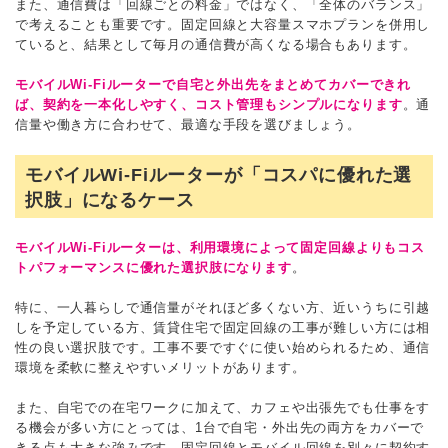
また、通信費は「回線ごとの料金」ではなく、「全体のバランス」
で考えることも重要です。固定回線と大容量スマホプランを併用し
ていると、結果として毎月の通信費が高くなる場合もあります。
モバイルWi-Fiルーターで自宅と外出先をまとめてカバーできれ
ば、契約を一本化しやすく、コスト管理もシンプルになります
。通
信量や働き方に合わせて、最適な手段を選びましょう。
モバイルWi-Fiルーターが「コスパに優れた選
択肢」になるケース
モバイルWi-Fiルーターは、利用環境によって固定回線よりもコス
トパフォーマンスに優れた選択肢になります
。
特に、一人暮らしで通信量がそれほど多くない方、近いうちに引越
しを予定している方、賃貸住宅で固定回線の工事が難しい方には相
性の良い選択肢です。工事不要ですぐに使い始められるため、通信
環境を柔軟に整えやすいメリットがあります。
また、自宅での在宅ワークに加えて、カフェや出張先でも仕事をす
る機会が多い方にとっては、1台で自宅・外出先の両方をカバーで
きる点も大きな強みです。固定回線とモバイル回線を別々に契約す